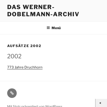
Zum
DAS WERNER-
Inhalt
DOBELMANN-ARCHIV
springen
Menü
AUFSÄTZE 2002
2002
773 Jahre Druchhorn
Kontakt
/
Impressum
Mit Stolz präsentiert von WordPress